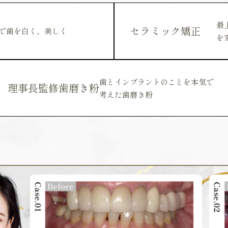
最
セラミック矯正
で歯を白く、美しく
を
歯とインプラントのことを本気で
理事長監修歯磨き粉
考えた歯磨き粉