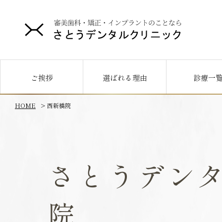
ご挨拶
選ばれる理由
診療一
HOME
西新橋院
さとうデン
院