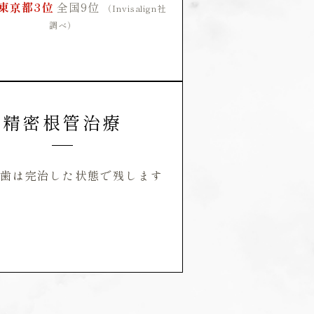
東京都3位
全国9位
（Invisalign社
調べ）
精密根管治療
歯は完治した状態で残します